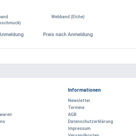
band
Webband (Elche)
tsschmuck)
 Anmeldung
Preis nach Anmeldung
Informationen
Newsletter
Termine
ewaren
AGB
ins
Datenschutzerklärung
Impressum
Versandkosten