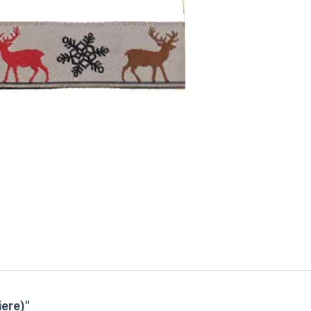
ere)"