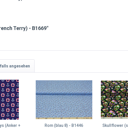
rench Terry) - B1669"
falls angesehen
ys (Anker +
Rom (blau 8) - B1446
Skullflower (