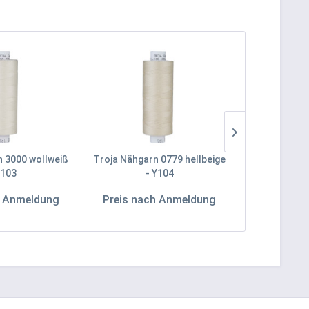
n 3000 wollweiß
Troja Nähgarn 0779 hellbeige
Troja Nähg
Y103
- Y104
h Anmeldung
Preis nach Anmeldung
Preis na