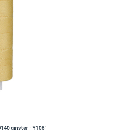
140 ginster - Y106"