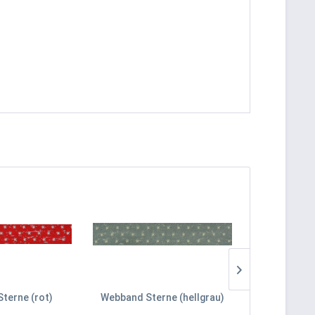
terne (rot)
Webband Sterne (hellgrau)
Webband Ster