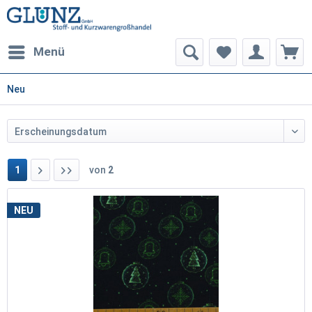
Menü
Neu
1
von
2
NEU