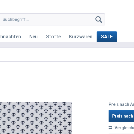
ihnachten
Neu
Stoffe
Kurzwaren
SALE
Preis nach 
Preis nac
Vergleich