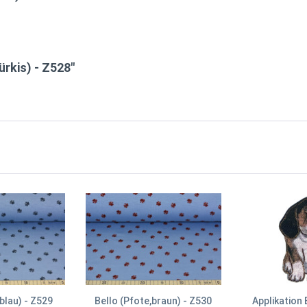
ürkis) - Z528"
blau) - Z529
Bello (Pfote,braun) - Z530
Applikation