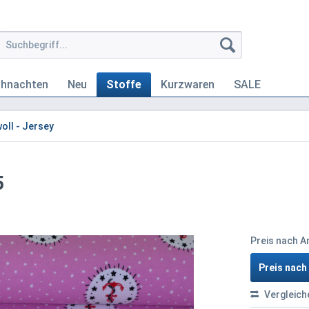
ihnachten
Neu
Stoffe
Kurzwaren
SALE
ll - Jersey
5
Preis nach 
Preis nac
Vergleich