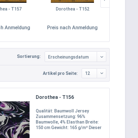
hea - T157
Dorothea - T152
Doroth
ch Anmeldung
Preis nach Anmeldung
Preis nac
Sortierung:
Artikel pro Seite:
Dorothea - T156
Qualität: Baumwoll Jersey
Zusammensetzung: 96%
Baumwolle, 4% Elasthan Breite:
150 cm Gewicht: 165 g/m² Dieser
Baumwoll-Jersey überzeugt