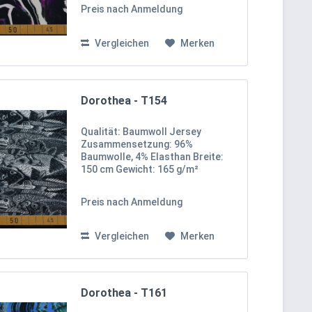
durch sein außergewöhnliches,
Preis nach Anmeldung
marmoriertes Muster in Schwarz-
Weiß, akzentuiert mit Lila- und...
Vergleichen
Merken
Dorothea - T154
Qualität: Baumwoll Jersey
Zusammensetzung: 96%
Baumwolle, 4% Elasthan Breite:
150 cm Gewicht: 165 g/m²
Preis nach Anmeldung
Vergleichen
Merken
Dorothea - T161