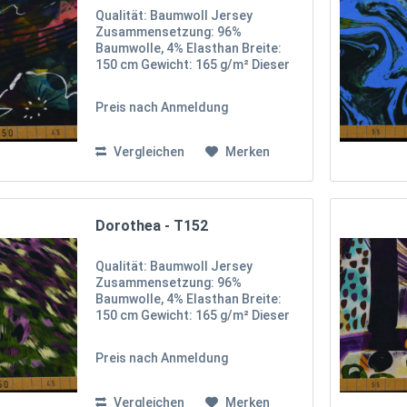
Qualität: Baumwoll Jersey
Zusammensetzung: 96%
Baumwolle, 4% Elasthan Breite:
150 cm Gewicht: 165 g/m² Dieser
hochwertige Baumwoll-Jersey
begeistert mit einem intensiven,
Preis nach Anmeldung
tropischen Blumenmuster auf
einem dunklen Hintergrund. Die
bunten,...
Vergleichen
Merken
Dorothea - T152
Qualität: Baumwoll Jersey
Zusammensetzung: 96%
Baumwolle, 4% Elasthan Breite:
150 cm Gewicht: 165 g/m² Dieser
ausgefallene Baumwoll-Jersey
beeindruckt mit einem lebhaften
Preis nach Anmeldung
Leopardenmuster in kräftigen
Grün- und Lilatönen, das einen
Hauch...
Vergleichen
Merken