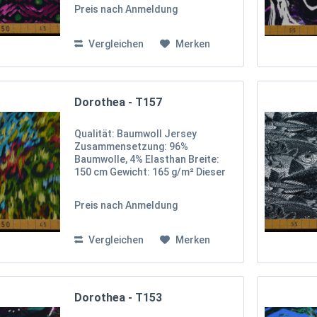
besticht durch sein
Preis nach Anmeldung
faszinierendes geometrisches
Muster in kräftigen Farbtönen. Die
Kombination aus...
Vergleichen
Merken
Dorothea - T157
Qualität: Baumwoll Jersey
Zusammensetzung: 96%
Baumwolle, 4% Elasthan Breite:
150 cm Gewicht: 165 g/m² Dieser
Baumwoll-Jersey beeindruckt mit
einem auffälligen
Preis nach Anmeldung
Leopardenmuster in lebhaften
Farben wie Grün, Blau, Rot und
Gelb. Die...
Vergleichen
Merken
Dorothea - T153