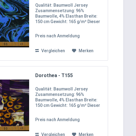
Qualität: Baumwoll Jersey
Zusammensetzung: 96%
Baumwolle, 4% Elasthan Breite:
150 cm Gewicht: 165 g/m² Dieser
beeindruckende Baumwollstoff
mit Elasthan präsentiert ein
Preis nach Anmeldung
hypnotisches Marmor-Muster in
kräftigem Blau auf dunklem
Hintergrund....
Vergleichen
Merken
Dorothea - T155
Qualität: Baumwoll Jersey
Zusammensetzung: 96%
Baumwolle, 4% Elasthan Breite:
150 cm Gewicht: 165 g/m² Dieser
exklusive Baumwoll-Jersey
beeindruckt mit einem
Preis nach Anmeldung
einzigartigen, abstrakten Design in
lebhaften Farben wie Lila, Grün,
Gelb und...
Vergleichen
Merken