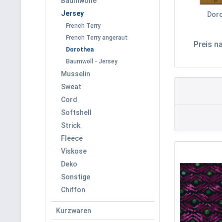
Baumwolle
Jersey
Doro
French Terry
French Terry angeraut
Preis 
Dorothea
Baumwoll - Jersey
Musselin
Sweat
Cord
Softshell
Strick
Fleece
Viskose
Deko
Sonstige
Chiffon
Kurzwaren