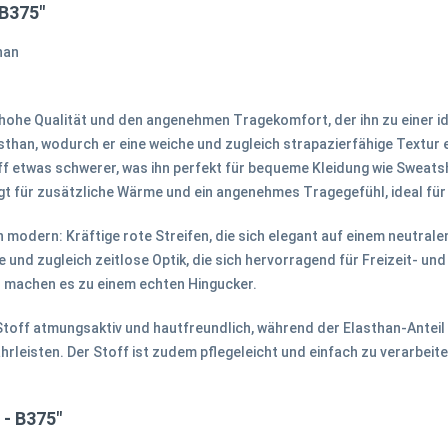
 B375"
han
 hohe Qualität und den angenehmen Tragekomfort, der ihn zu einer i
han, wodurch er eine weiche und zugleich strapazierfähige Textur er
ff etwas schwerer, was ihn perfekt für bequeme Kleidung wie Sweats
gt für zusätzliche Wärme und ein angenehmes Tragegefühl, ideal für
 modern: Kräftige rote Streifen, die sich elegant auf einem neutral
und zugleich zeitlose Optik, die sich hervorragend für Freizeit- und 
d machen es zu einem echten Hingucker.
off atmungsaktiv und hautfreundlich, während der Elasthan-Anteil di
eisten. Der Stoff ist zudem pflegeleicht und einfach zu verarbeiten
 - B375"