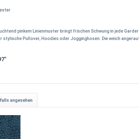
ester
euchtend pinkem Linienmuster bringt frischen Schwung in jede Garde
ür stylische Pullover, Hoodies oder Jogginghosen. Die weich angera
97"
falls angesehen