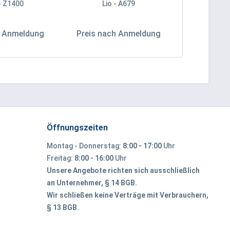
 - Z1400
Lio - A679
Breitcord 
h Anmeldung
Preis nach Anmeldung
Preis na
Öffnungszeiten
Montag - Donnerstag:
8:00 - 17:00
Uhr
Freitag:
8:00 - 16:00
Uhr
Unsere Angebote richten sich ausschließlich
an Unternehmer, § 14 BGB.
Wir schließen keine Verträge mit Verbrauchern,
§ 13 BGB.