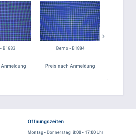
 - B1883
Berno - B1884
Bern
h Anmeldung
Preis nach Anmeldung
Preis na
Öffnungszeiten
Montag - Donnerstag:
8:00 - 17:00
Uhr