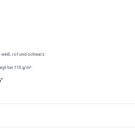
n weiß, rot und schwarz.
egt bei 110 g/m².
6"