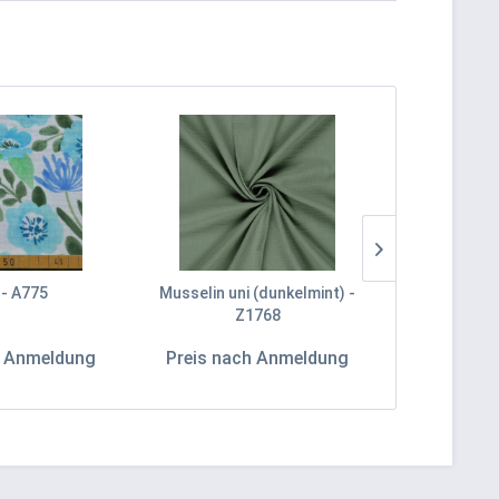
 - A775
Musselin uni (dunkelmint) -
Musselin Z
Z1768
Z
h Anmeldung
Preis nach Anmeldung
Preis na