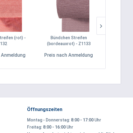
reifen (rot) -
Bündchen Streifen
Bündchen Str
132
(bordeauxrot) - Z1133
Z
h Anmeldung
Preis nach Anmeldung
Preis na
Öffnungszeiten
Montag - Donnerstag:
8:00 - 17:00
Uhr
Freitag:
8:00 - 16:00
Uhr