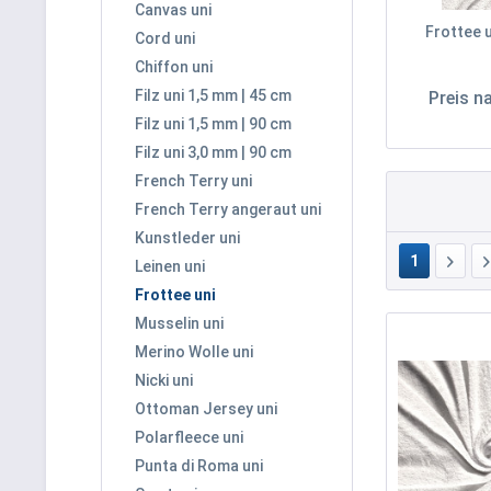
Canvas uni
Frottee u
Cord uni
Chiffon uni
Filz uni 1,5 mm | 45 cm
Preis 
Filz uni 1,5 mm | 90 cm
Filz uni 3,0 mm | 90 cm
French Terry uni
French Terry angeraut uni
Kunstleder uni
1
Leinen uni
Frottee uni
Musselin uni
Merino Wolle uni
Nicki uni
Ottoman Jersey uni
Polarfleece uni
Punta di Roma uni