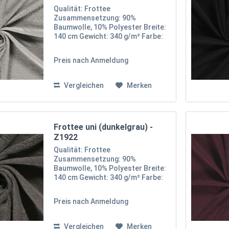
Qualität: Frottee
Zusammensetzung: 90%
Baumwolle, 10% Polyester Breite:
140 cm Gewicht: 340 g/m² Farbe:
Hellgrau Oekotex 100 Zertifikat
Klasse I Unser uni Frottee-Stoff
Preis nach Anmeldung
besteht aus 90% Baumwolle und
10% Polyester, was ihm eine
weiche,...
Vergleichen
Merken
Frottee uni (dunkelgrau) -
Z1922
Qualität: Frottee
Zusammensetzung: 90%
Baumwolle, 10% Polyester Breite:
140 cm Gewicht: 340 g/m² Farbe:
Dunkelgrau Oekotex 100 Zertifikat
Klasse I Unser uni Frottee-Stoff
Preis nach Anmeldung
besteht aus 90% Baumwolle und
10% Polyester, was ihm eine
weiche,...
Vergleichen
Merken