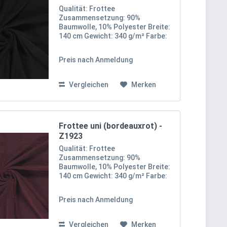
Qualität: Frottee
Zusammensetzung: 90%
Baumwolle, 10% Polyester Breite:
140 cm Gewicht: 340 g/m² Farbe:
Schwarz Oekotex 100 Zertifikat
Klasse I Unser uni Frottee-Stoff
Preis nach Anmeldung
besteht aus 90% Baumwolle und
10% Polyester, was ihm eine
weiche,...
Vergleichen
Merken
Frottee uni (bordeauxrot) -
Z1923
Qualität: Frottee
Zusammensetzung: 90%
Baumwolle, 10% Polyester Breite:
140 cm Gewicht: 340 g/m² Farbe:
Bordeauxrot Oekotex 100
Zertifikat Klasse I Unser uni
Preis nach Anmeldung
Frottee-Stoff besteht aus 90%
Baumwolle und 10% Polyester,
was ihm eine weiche,...
Vergleichen
Merken