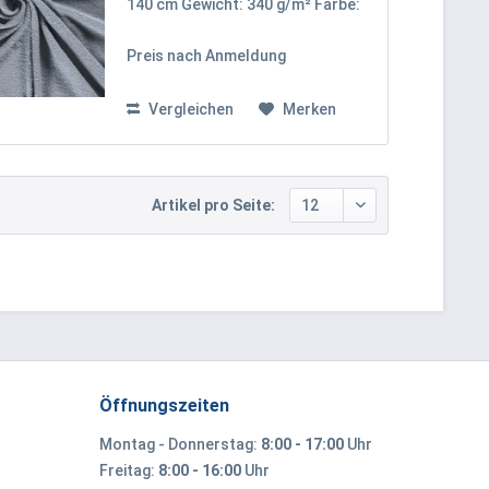
140 cm Gewicht: 340 g/m² Farbe:
Himmelblau Oekotex 100 Zertifikat
Klasse I Unser uni Frottee-Stoff
Preis nach Anmeldung
besteht aus 90% Baumwolle und
10% Polyester, was ihm eine
weiche,...
Vergleichen
Merken
Artikel pro Seite:
Öffnungszeiten
Montag - Donnerstag:
8:00 - 17:00
Uhr
Freitag:
8:00 - 16:00
Uhr