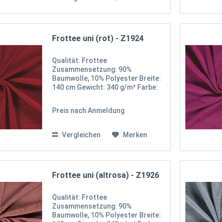
Frottee uni (rot) - Z1924
Qualität: Frottee
Zusammensetzung: 90%
Baumwolle, 10% Polyester Breite:
140 cm Gewicht: 340 g/m² Farbe:
Rot Oekotex 100 Zertifikat Klasse
I Unser uni Frottee-Stoff besteht
Preis nach Anmeldung
aus 90% Baumwolle und 10%
Polyester, was ihm eine weiche,...
Vergleichen
Merken
Frottee uni (altrosa) - Z1926
Qualität: Frottee
Zusammensetzung: 90%
Baumwolle, 10% Polyester Breite: