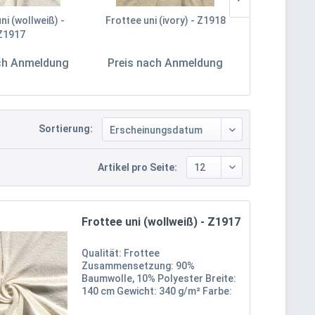
ni (wollweiß) -
Frottee uni (ivory) - Z1918
Frottee uni 
Z1917
ch Anmeldung
Preis nach Anmeldung
Preis nac
Sortierung:
Artikel pro Seite:
Frottee uni (wollweiß) - Z1917
Qualität: Frottee
Zusammensetzung: 90%
Baumwolle, 10% Polyester Breite:
140 cm Gewicht: 340 g/m² Farbe:
Wollweiß Oekotex 100 Zertifikat