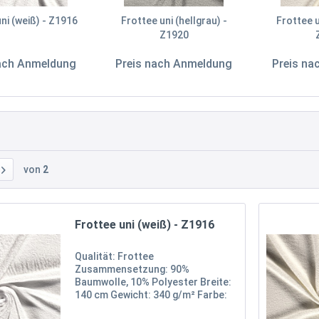
ni (weiß) - Z1916
Frottee uni (hellgrau) -
Frottee u
Z1920
nach Anmeldung
Preis nach Anmeldung
Preis na
von
2
Frottee uni (weiß) - Z1916
Qualität: Frottee
Zusammensetzung: 90%
Baumwolle, 10% Polyester Breite:
140 cm Gewicht: 340 g/m² Farbe:
Weiß Oekotex 100 Zertifikat