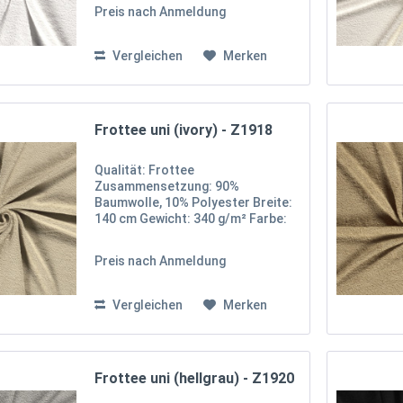
Klasse I Unser uni Frottee-Stoff
Preis nach Anmeldung
besteht aus 90% Baumwolle und
10% Polyester, was ihm eine
weiche,...
Vergleichen
Merken
Frottee uni (ivory) - Z1918
Qualität: Frottee
Zusammensetzung: 90%
Baumwolle, 10% Polyester Breite:
140 cm Gewicht: 340 g/m² Farbe:
Ivory Oekotex 100 Zertifikat
Klasse I Unser uni Frottee-Stoff
Preis nach Anmeldung
besteht aus 90% Baumwolle und
10% Polyester, was ihm eine
weiche,...
Vergleichen
Merken
Frottee uni (hellgrau) - Z1920