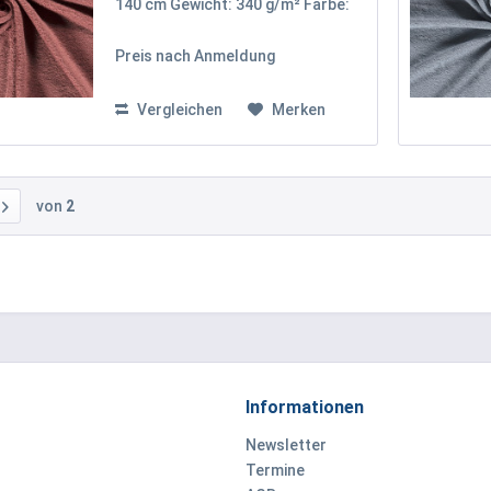
140 cm Gewicht: 340 g/m² Farbe:
Altrosa Oekotex 100 Zertifikat
Klasse I Unser uni Frottee-Stoff
Preis nach Anmeldung
besteht aus 90% Baumwolle und
10% Polyester, was ihm eine
weiche,...
Vergleichen
Merken
von
2
Informationen
Newsletter
Termine