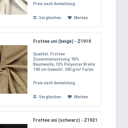
Klasse I Unser uni Frottee-Stoff
Preis nach Anmeldung
besteht aus 90% Baumwolle und
10% Polyester, was ihm eine
weiche,...
Vergleichen
Merken
Frottee uni (beige) - Z1919
Qualität: Frottee
Zusammensetzung: 90%
Baumwolle, 10% Polyester Breite:
140 cm Gewicht: 340 g/m² Farbe:
Beige Oekotex 100 Zertifikat
Klasse I Unser uni Frottee-Stoff
Preis nach Anmeldung
besteht aus 90% Baumwolle und
10% Polyester, was ihm eine
weiche,...
Vergleichen
Merken
Frottee uni (schwarz) - Z1921