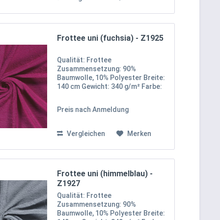
Frottee uni (fuchsia) - Z1925
Qualität: Frottee
Zusammensetzung: 90%
Baumwolle, 10% Polyester Breite:
140 cm Gewicht: 340 g/m² Farbe:
Fuchsia Oekotex 100 Zertifikat
Klasse I Unser uni Frottee-Stoff
Preis nach Anmeldung
besteht aus 90% Baumwolle und
10% Polyester, was ihm eine
weiche,...
Vergleichen
Merken
Frottee uni (himmelblau) -
Z1927
Qualität: Frottee
Zusammensetzung: 90%
Baumwolle, 10% Polyester Breite: