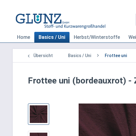
Home
Basics / Uni
Herbst/Winterstoffe
We
Übersicht
Basics / Uni
Frottee uni
Frottee uni (bordeauxrot) -