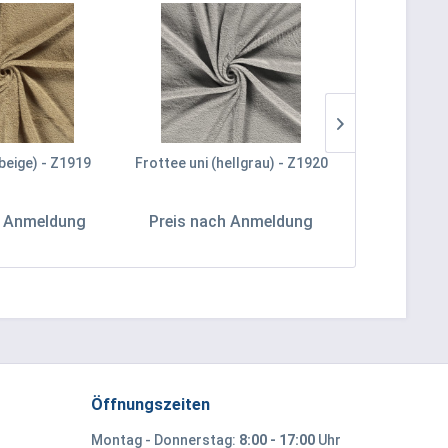
(beige) - Z1919
Frottee uni (hellgrau) - Z1920
Frottee uni 
h Anmeldung
Preis nach Anmeldung
Preis na
Öffnungszeiten
Montag - Donnerstag:
8:00 - 17:00
Uhr