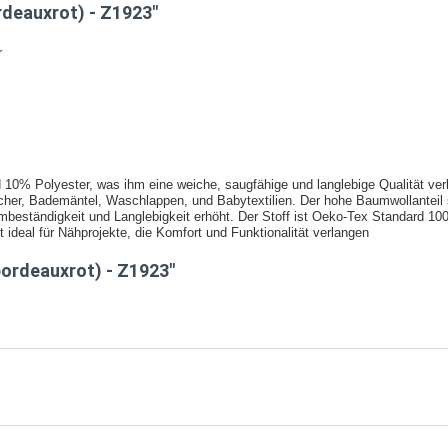
rdeauxrot) - Z1923"
r
10% Polyester, was ihm eine weiche, saugfähige und langlebige Qualität verl
tücher, Bademäntel, Waschlappen, und Babytextilien. Der hohe Baumwollanteil
mbeständigkeit und Langlebigkeit erhöht. Der Stoff ist Oeko-Tex Standard 100 
 ideal für Nähprojekte, die Komfort und Funktionalität verlangen
bordeauxrot) - Z1923"