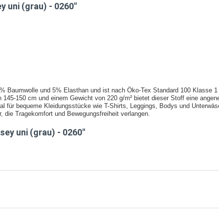
 uni (grau) - 0260"
% Baumwolle und 5% Elasthan und ist nach Öko-Tex Standard 100 Klasse 1 zer
on 145-150 cm und einem Gewicht von 220 g/m² bietet dieser Stoff eine angen
deal für bequeme Kleidungsstücke wie T-Shirts, Leggings, Bodys und Unterwäs
ar, die Tragekomfort und Bewegungsfreiheit verlangen.
ey uni (grau) - 0260"