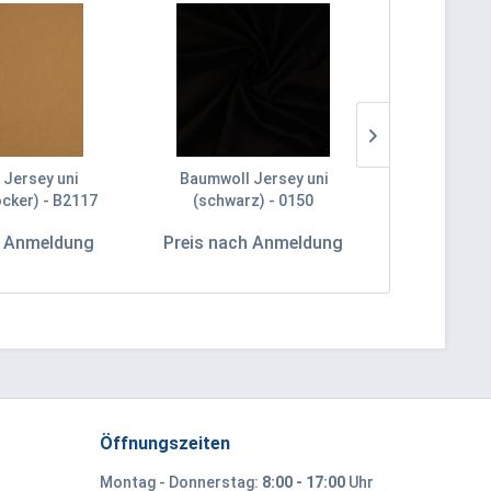
 Jersey uni
Baumwoll Jersey uni
Baumwoll Jer
ocker) - B2117
(schwarz) - 0150
h Anmeldung
Preis nach Anmeldung
Preis na
Öffnungszeiten
Montag - Donnerstag:
8:00 - 17:00
Uhr