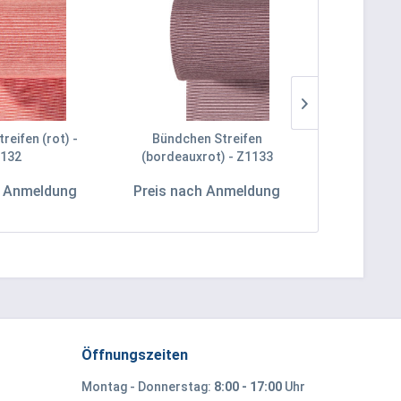
reifen (rot) -
Bündchen Streifen
Bündchen Str
132
(bordeauxrot) - Z1133
Z
h Anmeldung
Preis nach Anmeldung
Preis na
Öffnungszeiten
Montag - Donnerstag:
8:00 - 17:00
Uhr