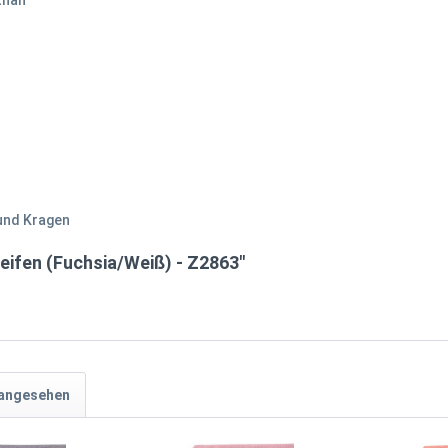
than
und Kragen
eifen (Fuchsia/Weiß) - Z2863"
 angesehen