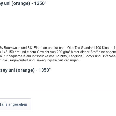
 uni (orange) - 1350"
% Baumwolle und 5% Elasthan und ist nach Öko-Tex Standard 100 Klasse 1 zer
on 145-150 cm und einem Gewicht von 220 g/m² bietet dieser Stoff eine angen
deal für bequeme Kleidungsstücke wie T-Shirts, Leggings, Bodys und Unterwäs
ar, die Tragekomfort und Bewegungsfreiheit verlangen.
ey uni (orange) - 1350"
falls angesehen