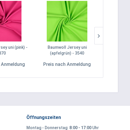
ey uni (pink) -
Baumwoll Jersey uni
Baumwoll Jer
870
(apfelgrün) - 3540
h Anmeldung
Preis nach Anmeldung
Preis na
Öffnungszeiten
Montag - Donnerstag:
8:00 - 17:00
Uhr