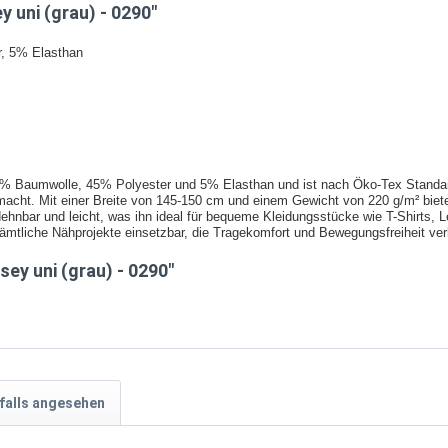
 uni (grau) - 0290"
, 5% Elasthan
% Baumwolle, 45% Polyester und 5% Elasthan und ist nach Öko-Tex Standard 
 macht. Mit einer Breite von 145-150 cm und einem Gewicht von 220 g/m² biete
ehnbar und leicht, was ihn ideal für bequeme Kleidungsstücke wie T-Shirts,
r sämtliche Nähprojekte einsetzbar, die Tragekomfort und Bewegungsfreiheit ve
ey uni (grau) - 0290"
falls angesehen