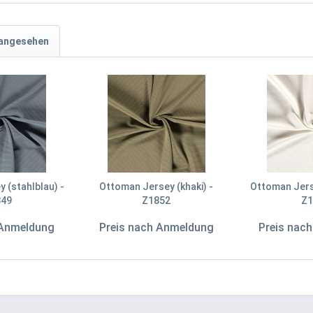
 angesehen
 (stahlblau) -
Ottoman Jersey (khaki) -
Ottoman Jers
849
Z1852
Z1
 Anmeldung
Preis nach Anmeldung
Preis nac