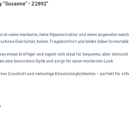
 "Susanne" - Z2892"
rch seine markante, feine Rippenstruktur und einen angenehm weic
 schöne Elastizität, hohen Tragekomfort und bleibt dabei formstabil
sey etwas kräftiger und eignet sich ideal für bequeme, aber dennoch
ten eine besondere Optik und sorgt für einen modernen Look.
nten Zuschnitt und vielseitige Einsatzmöglichkeiten – perfekt für sti
n